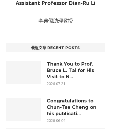
Assistant Professor Dian-Ru Li
李典儒助理教授
最近文章 RECENT POSTS
Thank You to Prof.
Bruce L. Tai for His
Visit to N...
2026-07-21
Congratulations to
Chun-Tse Cheng on
his publicati...
2026-06-04