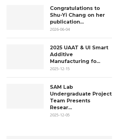
Congratulations to
Shu-Yi Chang on her
publication...
2026-06-04
2025 UAAT & UI Smart
Additive
Manufacturing fo...
2025-12-15
SAM Lab
Undergraduate Project
Team Presents
Resear...
2025-12-05