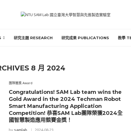
S
研究主題 RESEARCH
研究成果 PUBLICATIONS
教學 T
RCHIVES
8 月 2024
團隊獲獎 Award
Congratulations! SAM Lab team wins the
Gold Award in the 2024 Techman Robot
Smart Manufacturing Application
Competition! 恭喜SAM Lab團隊榮獲2024全
國智慧製造應用競賽金獎！
by
samlab
2024-08-23