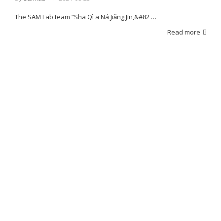
The SAM Lab team “Shā Qì a Ná Jiǎng Jīn,&#82 …
Read more