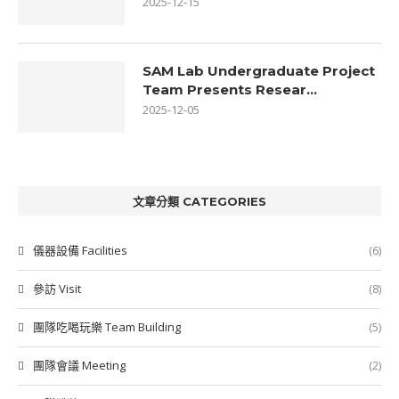
2025-12-15
SAM Lab Undergraduate Project
Team Presents Resear...
2025-12-05
文章分類 CATEGORIES
儀器設備 Facilities
(6)
參訪 Visit
(8)
團隊吃喝玩樂 Team Building
(5)
團隊會議 Meeting
(2)