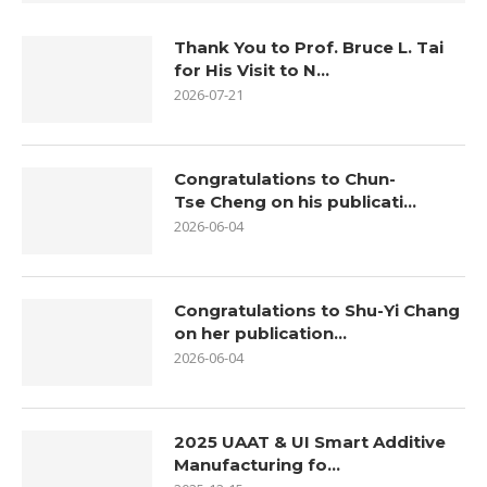
Thank You to Prof. Bruce L. Tai
for His Visit to N...
2026-07-21
Congratulations to Chun-
Tse Cheng on his publicati...
2026-06-04
Congratulations to Shu-Yi Chang
on her publication...
2026-06-04
2025 UAAT & UI Smart Additive
Manufacturing fo...