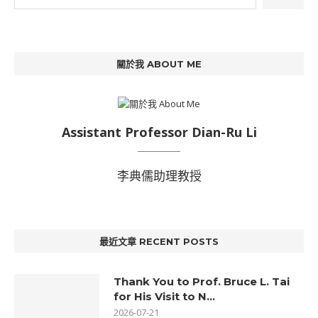
關於我 ABOUT ME
Assistant Professor Dian-Ru Li
李典儒助理教授
最近文章 RECENT POSTS
Thank You to Prof. Bruce L. Tai
for His Visit to N...
2026-07-21