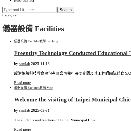
聯繫 contact
Search
Category:
儀器設備 Facilities
儀器設備 Facilities
教學 teaching
Freentity Technology Conducted Educ
by
samlab
2025-11-13
感謝帆益科技教育股份有限公司執行長陳定閒及其工程師團隊蒞臨 SAM 
Read more
儀器設備 Facilities
參訪 Visit
Welcome the visiting of Taipei Munici
by
samlab
2025-03-31
The students and teachers of Taipei Municipal Chie …
Read more