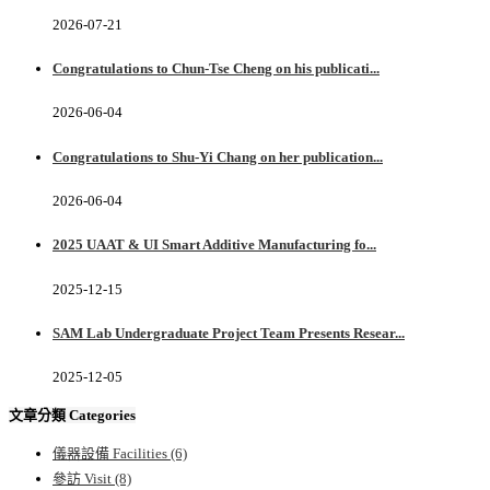
2026-07-21
Congratulations to Chun-Tse Cheng on his publicati...
2026-06-04
Congratulations to Shu-Yi Chang on her publication...
2026-06-04
2025 UAAT & UI Smart Additive Manufacturing fo...
2025-12-15
SAM Lab Undergraduate Project Team Presents Resear...
2025-12-05
文章分類 Categories
儀器設備 Facilities
(6)
參訪 Visit
(8)