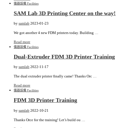
儀器設備 Facilities
SAM Lab 3D Printing Center on the way!
by
samlab
2023-01-23
We got another 4 new FDM printers today. Building …
Read more
儀器設備 Facilities
Dual-Extruder FDM 3D Printer Training
by
samlab
2022-11-17
The dual extruder printer finally came! Thanks Orc …
Read more
儀器設備 Facilities
FDM 3D Printer Training
by
samlab
2022-10-21
Thanks Orce for the training! Let’s build ou …