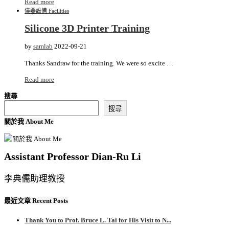
Read more
儀器設備 Facilities
Silicone 3D Printer Training
by
samlab
2022-09-21
Thanks Sandraw for the training. We were so excite …
Read more
搜尋
搜尋
關於我 About Me
Assistant Professor Dian-Ru Li
李典儒助理教授
最近文章 Recent Posts
Thank You to Prof. Bruce L. Tai for His Visit to N...