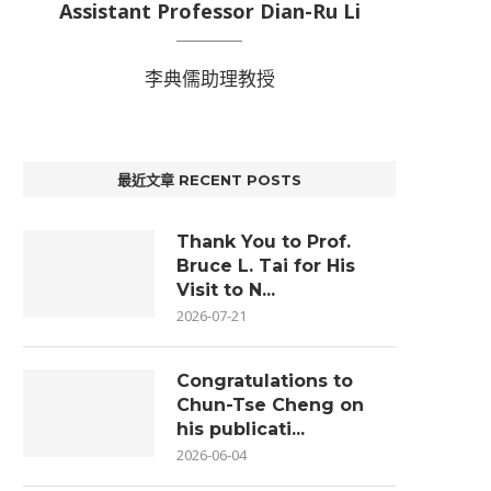
Assistant Professor Dian-Ru Li
李典儒助理教授
最近文章 RECENT POSTS
Thank You to Prof.
Bruce L. Tai for His
Visit to N...
2026-07-21
Congratulations to
Chun-Tse Cheng on
his publicati...
2026-06-04