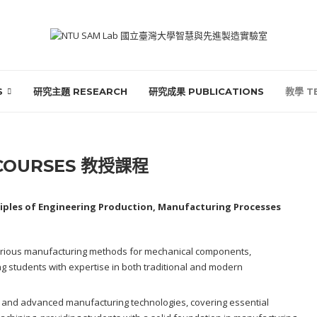
S
研究主題 RESEARCH
研究成果 PUBLICATIONS
教學 T
 COURSES 教授課程
ciples of Engineering Production,
Manufacturing Processes
rious manufacturing methods for mechanical components,
g students with expertise in both traditional and modern
and advanced manufacturing technologies, covering essential