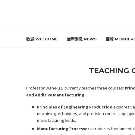
歡迎 WELCOME
最新消息 NEWS
團隊 MEMBER
TEACHING
Professor Dian-Ru Li currently teaches three courses:
Prin
and Additive Manufacturing
.
Principles of Engineering Production
explores va
machining techniques, and precision control, equippin
manufacturing fields.
Manufacturing Processes
introduces fundamental 