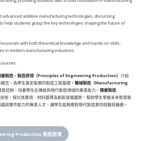
achining, providing students with a solid foundation in manufacturing
d advanced additive manufacturing technologies, discussing
 to help students grasp the key technologies shaping the future of
fessionals with both theoretical knowledge and hands-on skills,
ies in modern manufacturing industries.
 courses.
積層製造
。
製造原理（Principles of Engineering Production）
介紹
心概念，為學生奠定紮實的製造工程基礎。
機械製造（Manufacturing
精度控制，培養學生在傳統與現代製造領域的專業能力。
積層製造
造技術，探討其應用、材料選擇及創新發展趨勢，幫助學生掌握未來智慧製
知識與實作能力的專業人才，讓學生能夠應對現代製造業的挑戰與機遇。
gineering Production 製造原理