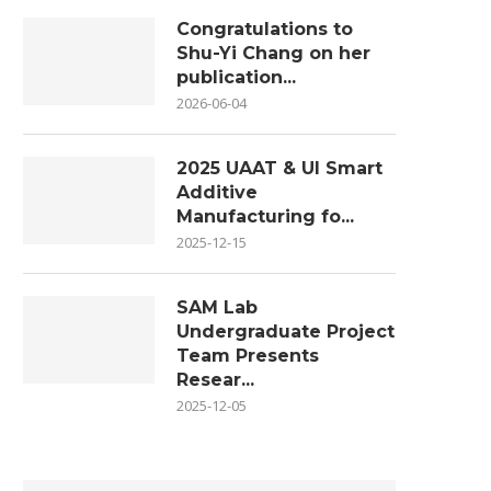
Congratulations to
Shu-Yi Chang on her
publication...
2026-06-04
2025 UAAT & UI Smart
Additive
Manufacturing fo...
2025-12-15
SAM Lab
Undergraduate Project
Team Presents
Resear...
2025-12-05