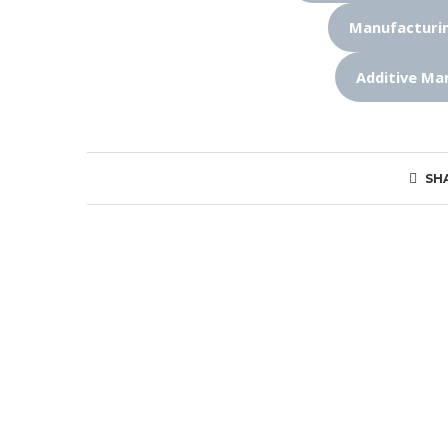
Manufactur
Additive M
SH