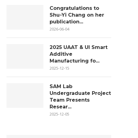
Congratulations to
Shu-Yi Chang on her
publication...
2026-06-04
2025 UAAT & UI Smart
Additive
Manufacturing fo...
2025-12-15
SAM Lab
Undergraduate Project
Team Presents
Resear...
2025-12-05