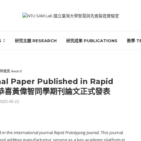
S
研究主題 RESEARCH
研究成果 PUBLICATIONS
教學 T
隊獲獎 Award
al Paper Published in Rapid
rnal｜恭喜黃偉智同學期刊論文正式發表
2025-05-22
 in the international journal
Rapid Prototyping Journal
. This journal
and additive manufacturing, serving as a key academic platform in