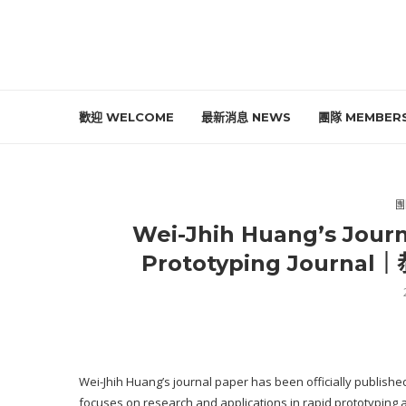
歡迎 WELCOME
最新消息 NEWS
團隊 MEMBER
團
Wei-Jhih Huang’s Journ
Prototyping Jou
Wei-Jhih Huang’s journal paper has been officially published
focuses on research and applications in rapid prototyping 