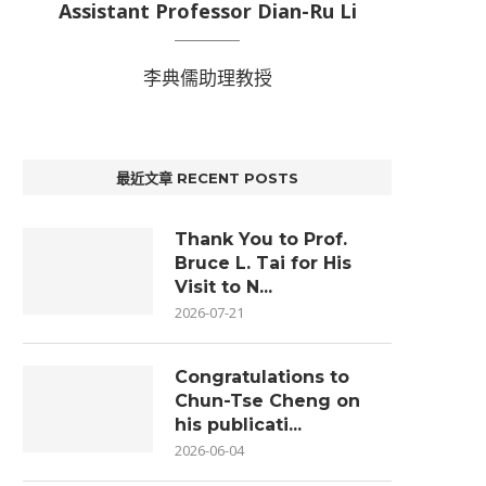
Assistant Professor Dian-Ru Li
李典儒助理教授
最近文章 RECENT POSTS
Thank You to Prof.
Bruce L. Tai for His
Visit to N...
2026-07-21
Congratulations to
Chun-Tse Cheng on
his publicati...
2026-06-04