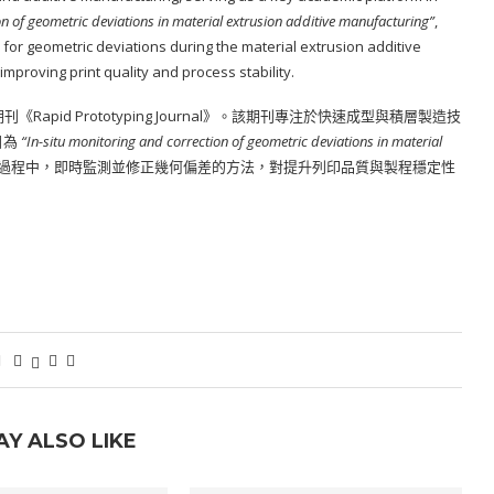
on of geometric deviations in material extrusion additive manufacturing”
,
 for geometric deviations during the material extrusion additive
improving print quality and process stability.
Rapid Prototyping Journal》。該期刊專注於快速成型與積層製造技
目為
“In-situ monitoring and correction of geometric deviations in material
過程中，即時監測並修正幾何偏差的方法，對提升列印品質與製程穩定性
AY ALSO LIKE